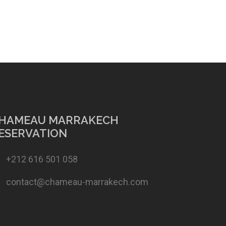
HAMEAU MARRAKECH
ESERVATION
+212 616 501 058
contact@chameau-marrakech.com