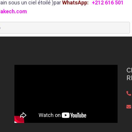
n sous un ciel étoilé )par
WhatsApp:
+212 616 501
akech.com
C
R